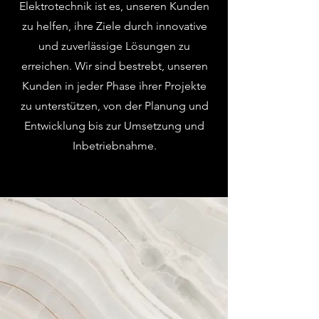
Elektrotechnik ist es, unseren Kunden
zu helfen, ihre Ziele durch innovative
und zuverlässige Lösungen zu
erreichen. Wir sind bestrebt, unseren
Kunden in jeder Phase ihrer Projekte
zu unterstützen, von der Planung und
Entwicklung bis zur Umsetzung und
Inbetriebnahme.