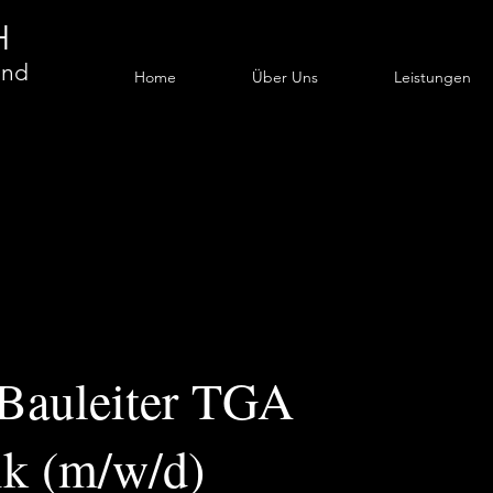
H
und
Home
Über Uns
Leistungen
 Bauleiter TGA
ik (m/w/d)