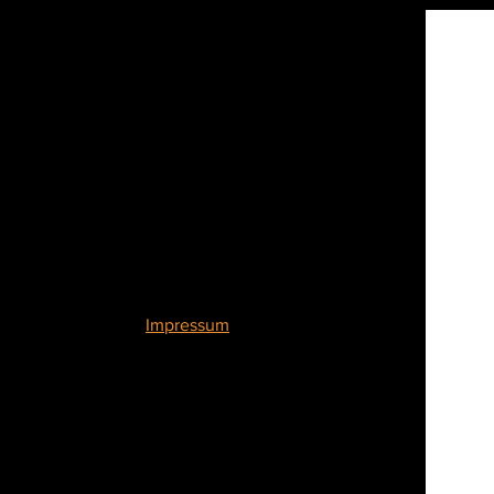
Ampere
Planung
GmbH
Ingenieurbüro für
Elektrotechnik und
Förderanlagen
Impressum