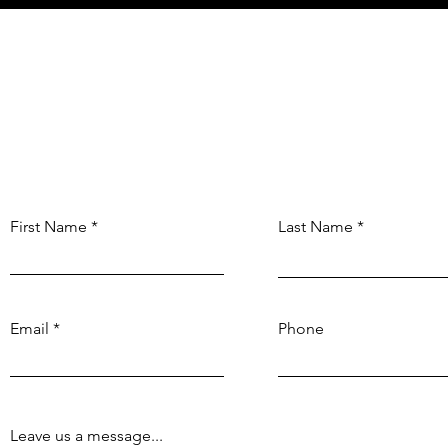
Kontaktieren Sie uns:
Für Fragen und Anregunge
First Name
Last Name
Email
Phone
Leave us a message...