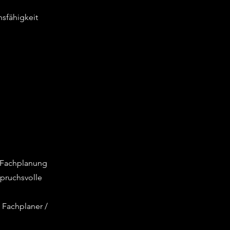
sfähigkeit
e Fachplanung
spruchsvolle
 Fachplaner /