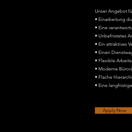
Unser Angebot für
• Einarbeitung du
• Eine verantwor
• Unbefristetes Ar
• Ein attraktives
• Einen Dienstwag
• Flexible Arbei
• Moderne Büror
• Flache Hierarc
• Eine langfristi
Apply Now